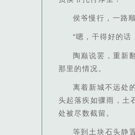
侯爷慢行，一路顺
“嗯，干得好的话
陶巅说罢，重新
那里的情况。
离着新城不远处
头起落疾如骤雨，土
处被尽数截留。
等到土块石头静