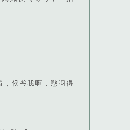
看，侯爷我啊，憋闷得