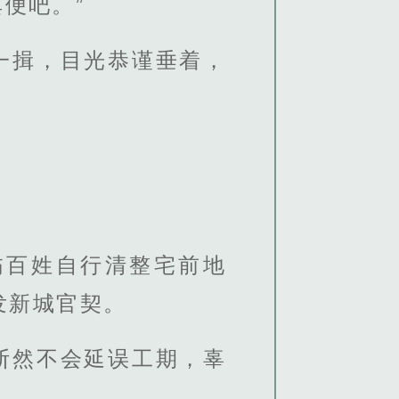
便吧。”
一揖，目光恭谨垂着，
饬百姓自行清整宅前地
发新城官契。
断然不会延误工期，辜