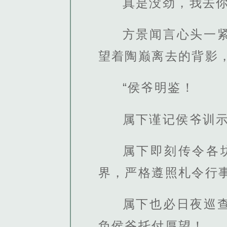
真是没劲，我去
方景闻言心头一
望着陶巅离去的背影
“侯爷明鉴！
属下谨记侯爷训
属下即刻传令各
界，严格遵照札令行
属下也必日夜巡
负侯爷托付厚望！