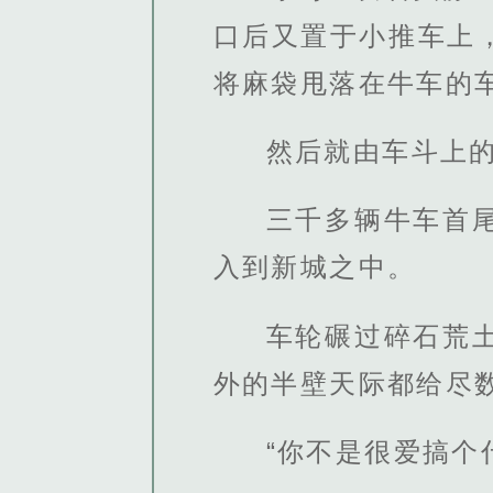
口后又置于小推车上
将麻袋甩落在牛车的
然后就由车斗上
三千多辆牛车首
入到新城之中。
车轮碾过碎石荒
外的半壁天际都给尽
“你不是很爱搞个