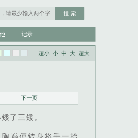
搜 索
他
记录
超小
小
中
大
超大
下一页
得矮了三矮。
，陶巅便转身将手一抬