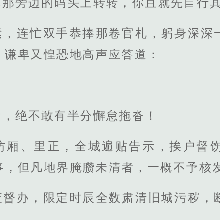
你那旁边的码头上转转，你且就先自行其
紧，连忙双手恭捧那卷官札，躬身深深
，谦卑又惶恐地高声应答道：
示，绝不敢有半分懈怠拖沓！
坊厢、里正，全城遍贴告示，挨户督
事，但凡地界腌臜未清者，一概不予核
查督办，限定时辰全数肃清旧城污秽，