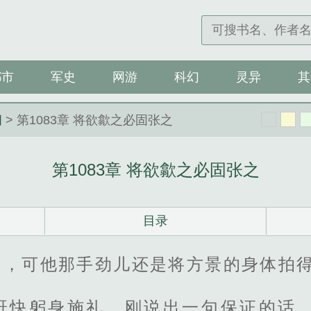
都市
军史
网游
科幻
灵异
其
间
> 第1083章 将欲歙之必固张之
第1083章 将欲歙之必固张之
目录
力，可他那手劲儿还是将方景的身体拍
赶快躬身施礼，刚说出一句保证的话