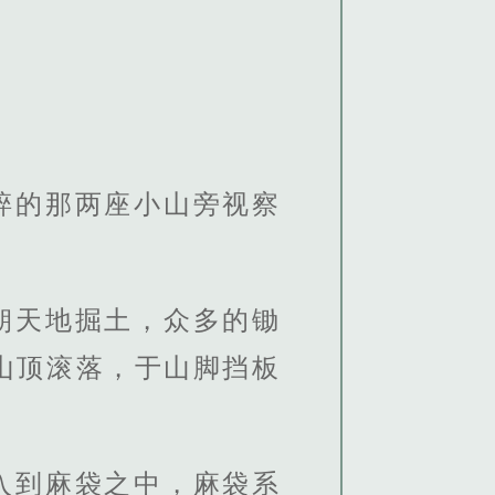
碎的那两座小山旁视察
朝天地掘土，众多的锄
山顶滚落，于山脚挡板
入到麻袋之中，麻袋系