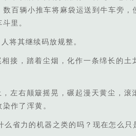
，数百辆小推车将麻袋运送到牛车旁，
车斗里。
的人将其继续码放规整。
尾相接，踏着尘烟，化作一条绵长的土
土，左右颠簸摇晃，碾起漫天黄尘，滚
数染作了浑黄。
什么省力的机器之类的吗？现在怎么只