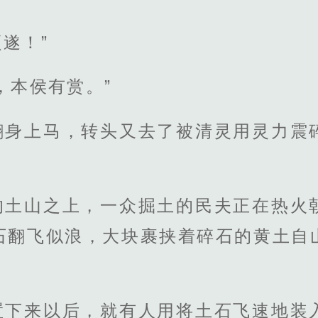
遂！”
，本侯有赏。”
翻身上马，转头又去了被清灵用灵力震
的土山之上，一众掘土的民夫正在热火
石翻飞似浪，大块裹挟着碎石的黄土自
置下来以后，就有人用将土石飞速地装