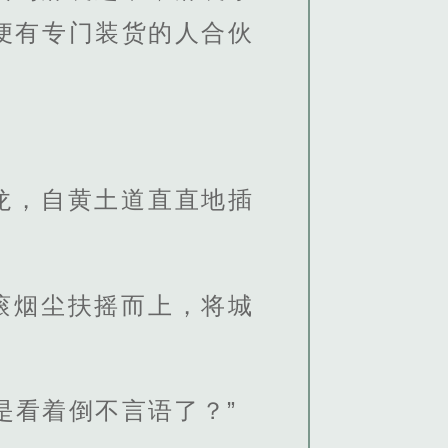
便有专门装货的人合伙
龙，自黄土道直直地插
滚烟尘扶摇而上，将城
是看着倒不言语了？”