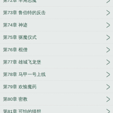
第72章 羊角恶魔
第73章 鲁伯特的反击
第74章 神迹
第75章 驱魔仪式
第76章 棍僧
第77章 雄城飞龙堡
第78章 马甲一号上线
第79章 欢愉魔药
第80章 密教
第81章 可怕的猜想