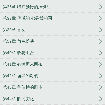
第36章 特立独行的插班生
第37章 他说的 都是我的词
第38章 盲女
第39章 角色扮演
第40章 牧骑组合
第41章 有种再来两条
第42章 诡异的对战
第43章 鲁伯特的剧本
第44章 阶的变化