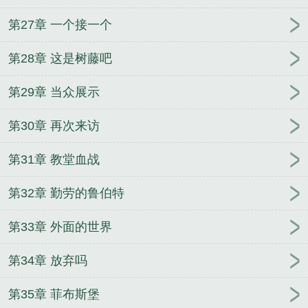
第27章 一个接一个
第28章 这是树藤吧
第29章 当众展示
第30章 再次来访
第31章 教堂血战
第32章 勤劳的鲁伯特
第33章 外面的世界
第34章 放弃吗
第35章 菲布斯堡