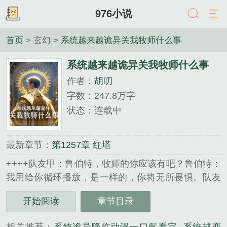
976小说
首页
> 玄幻 >
系统越来越诡异关我牧师什么事
系统越来越诡异关我牧师什么事
作者：
胡叨
字数：247.8万字
状态：连载中
最新章节：
第1257章 红塔
++++队友甲：鲁伯特，牧师的你应该有吧？鲁伯特：
我用给你循环播放，是一样的，你将无所畏惧。队友
乙：鲁伯特，牧师的你总该有吧？鲁伯特：我给你一
开始阅读
章节目录
条插身上，你别嫌它丑，它会守护你的。队友丙：鲁
伯特，牧师的你总该有吧？鲁伯特：要不我给你们都