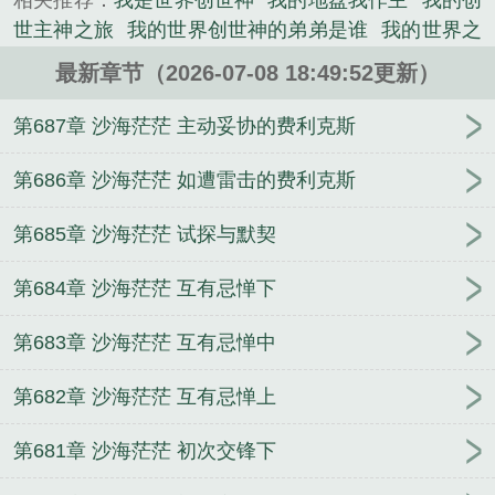
相关推荐：
我是世界创世神
我的地盘我作主
我的创
世主神之旅
我的世界创世神的弟弟是谁
我的世界之
我是创世神
创世神之我的世界
我的创世神话
创世
最新章节（2026-07-08 18:49:52更新）
我的神界是地球
我创世神
做单纯有度从容自在的自
己
女人的修养比成功更重要
说幽默话，做幽默人
第687章 沙海茫茫 主动妥协的费利克斯
做人要活，处世要圆
口才好的人到哪都有好发展
叶
罗丽水默之星辰大海
开局魔人布欧，被嘲笑粉色史
第686章 沙海茫茫 如遭雷击的费利克斯
莱姆
好口才决定你的未来
成大事一定要有好口才
第685章 沙海茫茫 试探与默契
金口才操纵术
末世还来不来？我的空间快满了！
破
译人性弱点密码
幽影实验室
习惯的力量
开局被女
第684章 沙海茫茫 互有忌惮下
帝退婚，获得无敌领域
洗澡不如洗脑，补身不如补
心
盗墓：我的神明竟然是个精神病
应酬学活学活
第683章 沙海茫茫 互有忌惮中
用
小时候救的校花，长大后她倒追我
网游之这个杀
手是牧师
第682章 沙海茫茫 互有忌惮上
第681章 沙海茫茫 初次交锋下