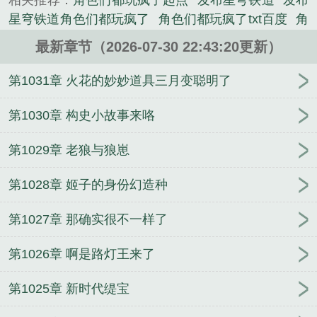
相关推荐：
角色们都玩疯了起点
发布星穹铁道
发布
什么时候开饮月君池子！”“撕裂——心海——解放
星穹铁道角色们都玩疯了
角色们都玩疯了txt百度
角
~~~”当前瞻节目中真理医生免......
色们都玩疯了TXT
角色们都玩疯了!最新章节
角色们
《发布星穹铁道，角色们都玩疯了！》是晚好呀精心
最新章节（2026-07-30 22:43:20更新）
都玩疯了!飞卢
秦朝周小莲全集阅读
方元柳月全集
创作的其他类小说。
阅读
萧逸杨若曦笔趣阁全文
大明第一墙头草
我一
第1031章 火花的妙妙道具三月变聪明了
个管家，怎么就成圣了？
护你家三年你要离婚？不
装了，我修仙的！
四合院：猎人开局，枪指贾张
第1030章 构史小故事来咯
氏！
方元柳月超品神医
探花
方元柳月笔趣阁全
第1029章 老狼与狼崽
文
王二虎赵美玲全集阅读
萧逸杨若曦
王二虎赵美
玲笔趣阁全文
权力巅峰萧逸杨若曦
萧逸杨若曦全集
第1028章 姬子的身份幻造种
阅读
成仙图，成仙途
长姐回家
王二虎赵美玲无敌
村医
神仙是自已修出来的
秦朝周小莲笔趣阁全文
第1027章 那确实很不一样了
第1026章 啊是路灯王来了
第1025章 新时代缇宝