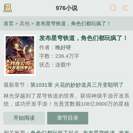
976小说
首页
> 其他 >
发布星穹铁道，角色们都玩疯了！
发布星穹铁道，角色们都玩疯了！
作者：
晚好呀
字数：236.4万字
状态：连载中
最新章节：
第1031章 火花的妙妙道具三月变聪明了
林光穿越到了星穹铁道的世界。获得神级手游开发系
统，成功开发手游！当悬赏数额108亿9900万的星核
猎手卡芙卡出现在UP池时，众人惊了！“我去，兄弟
开始阅读
章节目录
们，我的钱包在自己氪金！”“这下想不冲都不行
了！”当EP水龙吟中的饮月君一指开海时！“急急急！