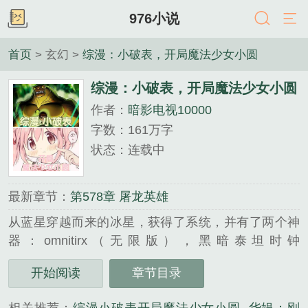
976小说
首页
> 玄幻 >
综漫：小破表，开局魔法少女小圆
综漫：小破表，开局魔法少女小圆
作者：
暗影电视10000
字数：161万字
状态：连载中
最新章节：
第578章 屠龙英雄
从蓝星穿越而来的冰星，获得了系统，并有了两个神
器：omnitirx（无限版），黑暗泰坦时钟
（sinister）。冰星开始了他(她)的奇妙综漫之旅。观
开始阅读
章节目录
前注意事项：本人第一次写书，可能会渣笔，ooc。
请见谅。...《综漫：小破表，开局魔法少女小圆》...