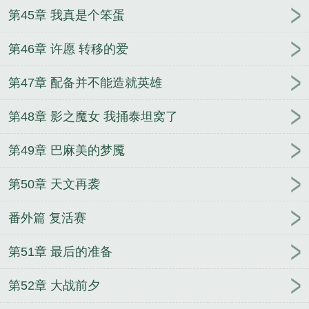
第45章 我真是个笨蛋
第46章 许愿 转移的爱
第47章 配备并不能造就英雄
第48章 影之魔女 我捅泰坦窝了
第49章 巴麻美的梦魇
第50章 天文再袭
番外篇 复活赛
第51章 最后的准备
第52章 大战前夕