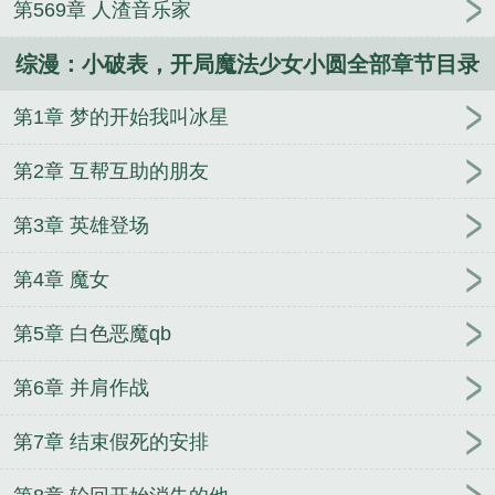
第569章 人渣音乐家
综漫：小破表，开局魔法少女小圆全部章节目录
第1章 梦的开始我叫冰星
第2章 互帮互助的朋友
第3章 英雄登场
第4章 魔女
第5章 白色恶魔qb
第6章 并肩作战
第7章 结束假死的安排