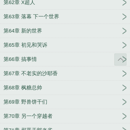
第62章 X超人
第63章 落幕 下一个世界
第64章 新的世界
第65章 初见和哭诉
第66章 搞事情
第67章 不老实的沙耶香
第68章 枫糖总帅
第69章 野兽饼干们
第70章 另一个穿越者