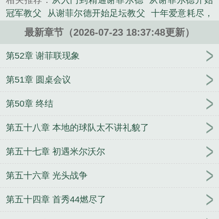
相关推荐：
从入门到精通谢菲尔德
从谢菲尔德开始
到欧冠联赛，从谢菲尔德联开始，这是一个属于冠军
冠军教父
从谢菲尔德开始足坛教父
十年爱意耗尽，
教父的故事。...
我提离婚你哭什么
足球：从利物浦青训开始
在迷宫
《从谢菲尔德开始：冠军教父》是子猫夜精心创作的
最新章节（2026-07-23 18:37:48更新）
狂潮里沉迷种田有错吗？
重生后，我帮濒危动物发
其他类小说。
家
天灾机械师
穿梭位面？转手跟国家合作！
花都
第52章 谢菲联现象
神探：碰触尸体就能锁定凶手
校长的失踪
武灵宏
光
复兴罗马：以奥古斯都之名
穿越1938
九劫剑
第51章 圆桌会议
主
剑道：无敌锋芒
主神腰细腿长！宿主拿命攻
第50章 终结
略！
震惊！帝圣尊师居然是凡人
大明：从汉中王到
明太祖
今生不误君
一统斗罗后，又入侵平行斗罗
第五十八章 本地的球队太不讲礼貌了
全球灾变后，我在荒野有一片桃源
离婚后娶了个大
明星
第五十七章 初遇米尔沃尔
第五十六章 光头战争
第五十四章 首秀44燃尽了