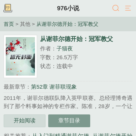
976小说
首页
> 其他 >
从谢菲尔德开始：冠军教父
从谢菲尔德开始：冠军教父
作者：
子猫夜
字数：26.5万字
状态：连载中
最新章节：
第52章 谢菲联现象
2011年，谢菲尔德联队降入英甲联赛。总经理博奇遇
到了那个料事如神的专栏作家。陈准，28岁，一个让
安切洛蒂哑口无言，让弗格森称赞的战术天才。“这会
开始阅读
章节目录
是一段传奇故事的开篇，不是吗？”“我倒楣了这么
久，也该我走运一次了！”博奇这样想着。从英甲联赛