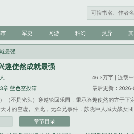
都市
军史
网游
科幻
灵异
其
就最强
兴趣使然成就最强
人
46.3万字 | 连载中
03章 蓝色空投箱
最后更新：2026-07-
）（不是光头）穿越轮回乐园，秉承兴趣使然的方于下
于天才的空虚。至此，无伞兄事件，苏晓巨人城大战女团
之战，都能看到位于某个角落那个贯穿1—9阶，绝强—
章节目录
对的是，包括但不限于，“富裕”的五技法宗师、霸主