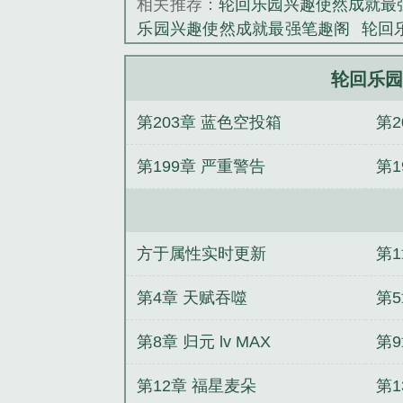
相关推荐：
轮回乐园兴趣使然成就最
灾……一个以吞
乐园兴趣使然成就最强笔趣阁
轮回
《轮回乐园：兴
训开始
凡人：从传送虚天殿开始
是邪神人间体
三国：诸葛亮之子，
轮回乐园
组织的抽象军师
孤独成瘾：现代人
第203章 蓝色空投箱
第2
救：从我是余欢水开始
荒野直播，
第199章 严重警告
第
方于属性实时更新
第
第4章 天赋吞噬
第
第8章 归元 lv MAX
第
第12章 福星麦朵
第