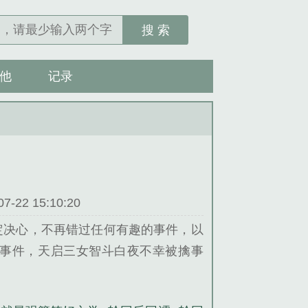
搜 索
他
记录
22 15:10:20
定决心，不再错过任何有趣的事件，以
事件，天启三女智斗白夜不幸被擒事
至高的吃瓜群众，然而却无人敢露出不
单位、星界吞噬者、深渊之敌、世界之