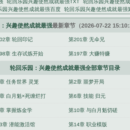
强
轮回乐园兴趣使然成就最强TXT
轮回乐园兴趣使然
噬万物成就至高的伟岸存在。（新人，求收藏。）（第一个
乐园兴趣使然成就最强百度
轮回乐园兴趣使然成就最强
趣使然成就最强》是夜遇梦中人精心创作的其他类小说
抗战：开局执掌新一团
开局上帝视角，星际战争怎么输
开局救关羽
影综柯南：这个世界太恐怖
校园修仙，从旮
：兴趣使然成就最强
最新章节（2026-07-22 15:1
的生活
我的美综世界
斗破：开局半圣从三千焱炎火开始
02章 轮回印记
第201章 无伞兄
爆红全网
牧师修道院的中医传教士
祖传风水师笔记
198章 生存试炼开始
第197章 大赚特赚
轮回乐园：兴趣使然成就最强全部章节目录
1章 任务世界 灵笼
第2章 噩梦开局
5章 白月魁×死缠烂打
第6章 技能 归元
9章 掌握炼金学
第10章 与白月魁切磋
13章 潜能激活馆
第14章 职业模版