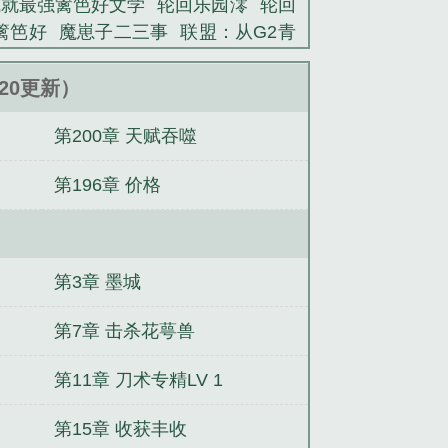
成就最强篱笆好文学
轮回乐园澪
轮回
世界：灵笼，后续暂定……。）...
篱笆好
魔崽子二三事
联盟：从G2青
。
领主：天使背叛，我掀起虫族天灾
我
旯给木起步
我的校花邻居
火影：晓
0:20更新）
重生1980，从倒卖山货开始
影视拯
第200章 天赋吞噬
第196章 价格
第3章 墨城
第7章 击杀花萼兽
第11章 刀术专精LV 1
第15章 收获丰收