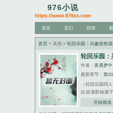
976小说
https://www.976xs.com
首页
玄幻
武侠
首页
> 其他 >
轮回乐园：兴趣使然成
轮回乐园：
作者：
夜遇梦中
最新章节：
第2
（轮回乐园同人
此填满那独属
件，甚至于终极
开始阅读
满。只因他们面