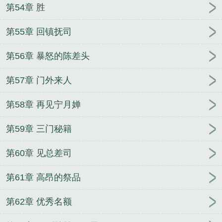
第54章 胜
第55章 回镇抚司
第56章 暴怒的陈差头
第57章 门外来人
第58章 再见宁月婵
第59章 三门秘籍
第60章 见总差司
第61章 高昂的祭品
第62章 优秀名额