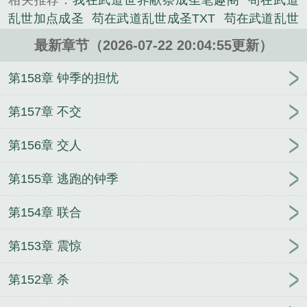
相关推荐：
我在武道世界献祭成圣笔趣阁
苟在武道
满。到虎豹劲入门→小成→大成→圆满。通过一步步
乱世加点成圣
苟在武道乱世成圣TXT
苟在武道乱世
献祭，无数功法武学尽归于身。苏白持刀前行，斩世
成圣
我在武道世界献祭成圣笔趣阁免费阅读
我在武
间不平事，败万千武道天骄，屠无数妖魔。且看乱世
最新章节（2026-07-22 20:04:55更新）
道世界献祭成圣
我在武道世界献祭成圣最新章节列
王朝，苏白从底层差役一步步崛起，黄袍加身，成就
表
我在武道世界献祭成圣无弹窗
我在武道世界献祭
第158章 钟季的担忧
人间武圣！...
成圣免费阅读
我在武道献祭成圣
校草们有白月光？
《人在武道乱世献祭成圣》是熊熊燃烧脂肪吧精心创
都成娇娇裙下臣
对表哥挟恩图报后
不该
不要把前
第157章 不交
作的玄幻类小说。
夫生日设置成密码
藏刀
副人格穿越了，但主人格没
第156章 交人
有
刀剑攻略[综]
我就要做达米安的狗[综英美]
在无
限副本疯狂沙雕[直播]
宫斗：金手指是超凡生育
和
第155章 逃跑的钟季
影帝隐婚后我怀崽了
一觉醒来影帝揣崽了
逆序布鲁
斯的好大儿
不做替身后，被疯批大小姐绑架了
不是
第154章 联合
吃软饭吗？怎么就真爱了！
学长【重生】
诡秘：谁
看见我弟了
校园狂兵
别想靠系统抢走我竹马
人在
第153章 震惊
柯南，系统指定魅魔
第152章 杀