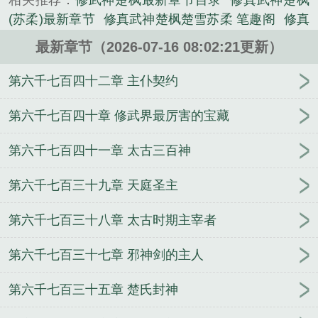
相关推荐：
修武神楚枫最新章节目录
修真武神楚枫
网游类小说。
(苏柔)最新章节
修真武神楚枫楚雪苏柔 笔趣阁
修真
武神楚枫免费阅读17网
修真武神楚枫楚雪苏柔免费
最新章节（2026-07-16 08:02:21更新）
阅读
修真武神楚枫免费
修真武神楚枫阅读全文
修
真武神楚枫无弹窗免费阅读
修真武神楚枫苏柔无弹
第六千七百四十二章 主仆契约
窗
楚枫修罗武神苏柔
修真武神楚枫楚鸿飞
修真武
神 楚枫章节目录
修真武神楚枫最新章节4515
修真
第六千七百四十章 修武界最厉害的宝藏
武神楚枫阅读全文免费
修真武神楚枫阅读全文免费
第六千七百四十一章 太古三百神
蜜蜂
修真武神楚枫新笔趣阁
修真武神楚枫免费阅
读
修真武神楚枫叶全文免费阅读
修真武神楚枫新笔
第六千七百三十九章 天庭圣主
趣阁免费阅读
修真武神楚枫
修真武神楚枫免费阅读
善良的蜜蜂
修真武神楚枫最新章节4335
修真武神楚
第六千七百三十八章 太古时期主宰者
枫4693章最新
修真武神楚枫 笔趣阁
儿子让你妈妈
嫁给我
三国：开局带走孙家小萝莉
重生之大叔难招
第六千七百三十七章 邪神剑的主人
架
从古代逃回来之后
季汉帝师，从教刘备反夺兗州
开始
说好机甲大战，你靠气血成神？
重生民国千金
第六千七百三十五章 楚氏封神
影后
巫师：从太阳之子开始燃烧世界
港综：枭雄？