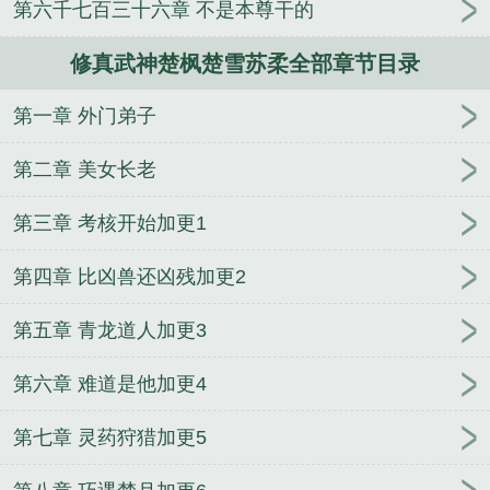
第六千七百三十六章 不是本尊干的
不好意思我是生意人
我，警察，破案方式保密
吞噬
星空：从奴隶星球开始仿真
艳骨
虐文女主逆袭记
修真武神楚枫楚雪苏柔全部章节目录
相爱恨晚
他们都觉得我是大佬[综漫]
回到暴君小时
候
斗罗龙王：紫煌踏天，大日焚炎
带着空间到88
第一章 外门弟子
年，从卖荔枝发家
学长我们不熟
灾厄纪元，我靠每
日情报登神
第二章 美女长老
第三章 考核开始加更1
第四章 比凶兽还凶残加更2
第五章 青龙道人加更3
第六章 难道是他加更4
第七章 灵药狩猎加更5