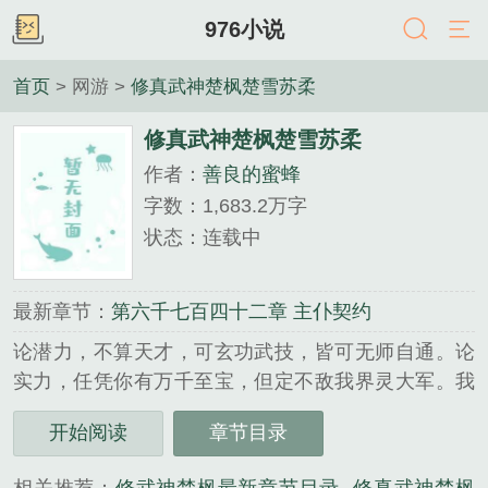
976小说
首页
> 网游 >
修真武神楚枫楚雪苏柔
修真武神楚枫楚雪苏柔
作者：
善良的蜜蜂
字数：1,683.2万字
状态：连载中
最新章节：
第六千七百四十二章 主仆契约
论潜力，不算天才，可玄功武技，皆可无师自通。论
实力，任凭你有万千至宝，但定不敌我界灵大军。我
是谁？天下众生视我为修罗，却不知，我以修罗成武
开始阅读
章节目录
神。...
《修真武神楚枫楚雪苏柔》是善良的蜜蜂精心创作的