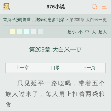
976小说
首页
>
绝嗣兽世，我家幼崽多到爆
> 第209章 大白米一更
超小
小
中
大
超大
第209章 大白米一更
上一章
目录
下一页
只见延平一路吆喝，带着五个
族人过来了，每人肩上扛着两袋粮
食。