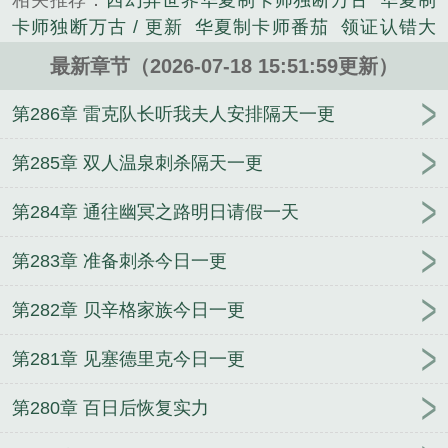
相关推荐：
西幻异世界华夏制卡师独断万古
华夏制
卡师独断万古 / 更新
华夏制卡师番茄
领证认错大
佬，我和京圈太子闪婚了
乱明1628
重回高三升大
最新章节（2026-07-18 15:51:59更新）
学，我恋爱成瘾
自传：被病娇老婆囚禁的幸福生活
圣手红颜
无双悍卒
五年后她携子归来，全家火葬场
第286章 雷克队长听我夫人安排隔天一更
了
有挂还上学？请让我上前线杀妖吧
网游武侠：开
局获得金色词条
疯了吧，动物园守则比法典还厚？
第285章 双人温泉刺杀隔天一更
被关女子监狱五年，出狱后我医武双绝
人到中年，
第284章 通往幽冥之路明日请假一天
悟性逆天
坠入白垩纪
我一值夜班，全院主任都睡不
著
吞噬星空从巨斧生死战开始
重回83：赶山猎熊发
第283章 准备刺杀今日一更
家致富
总裁老公：高先生的金丝雀飞了！
家族修
仙：从灵植夫开始
开局境界全族总和，打造不朽帝
第282章 贝辛格家族今日一更
族
木叶宇智波，开局硬槓木叶！
第281章 见塞德里克今日一更
第280章 百日后恢复实力