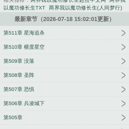
相关推荐：
两界我以魔功修长生起点中文网
两界我
我有捷径！现代那些从古至今被膜拜的古器、神像、
以魔功修长生TXT
两界我以魔功修长生(人间梦行)
庙宇中，精神念力浓郁到化不开，正好便宜了他。
两界我以魔功修长生改过名字
两界我以魔功修长生
…………多年后，一位真仙盯着周毅，冷喝道：“你这
最新章节（2026-07-18 15:02:01更新）
作者人间梦行
两界我以魔功修长生免费阅读
两界我
魔君，到底屠戮了...
以魔功修长生笔趣阁
两界我以魔功修长生类似
两界
第511章 星海追杀
《两界：我以魔功修长生》是人间梦行精心创作的武
我以魔功修长生百度
两界我以魔功修长生章节目录
侠类小说。
两界我以魔功修长生 人间梦行
两界我以魔功修长生
第510章 横度星空
人间梦行
两界我以魔功修长生
两界我以魔功修长生
第509章 没落
免费TXT
跳楼未遂，我靠破案系统征服警花
鸣潮：
从黑海岸开始攻略
我，副本第四天灾
苟在武道世界
第508章 圣阵
百炼成神
大国巨商1999
崩铁：我死后，成就她们的
疯魔
大一开学，系统每天送我一亿
圈钱游戏，但大
第507章 恐惧
哥是真充啊
武道封神，观摩即可加点！
盘龙之我只
想超脱
强势掉马！废材大师兄竟是万人迷
随军西北
第506章 兵凌城下
搞科研，残疾首长宠上天
咒术回战：我现在什么都
不缺了！
蔡文姬的修仙长生路
从鹤形桩开始修行
第505章
巫师：探查面板让我保持纯洁
抗战：老李笑书呆