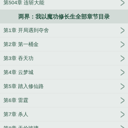
第504章 连斩大能
子，我怒考黄埔
全网黑上恋综后，我爆红了
从车迟
国开始，布局西游
师尊对不起
两界：我以魔功修长生全部章节目录
第1章 开局遇到夺舍
第2章 第一桶金
第3章 吞天功
第4章 云梦城
第5章 踏入修仙路
第6章 雷霆
第7章 杀人