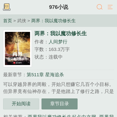
976小说
首页
> 武侠 >
两界：我以魔功修长生
两界：我以魔功修长生
作者：
人间梦行
字数：163.3万字
状态：连载中
最新章节：
第511章 星海追杀
可以穿越异界的周毅，开始只想赚它几百个小目标。
但异界竟有仙神存在，于是他踏上了修行之路，只是
修炼的是一部魔功。什么，魔功需要大量血食？周毅
开始阅读
章节目录
表示：小问题，现代化养殖的牲畜，每年出肉亿万
吨。高阶修士还需锤炼精神，壮大神魂。周毅表示，