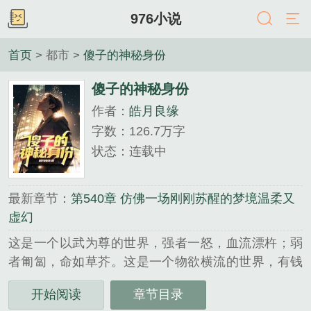
976小说
首页
> 都市 >
傻子的神秘身份
傻子的神秘身份
作者：
皓月良缘
字数：126.7万字
状态：连载中
最新章节：
第540章 仿佛一场刚刚苏醒的梦境温柔又
虚幻
这是一个以武为尊的世界，强者一怒，血流漂杵；弱
者匍匐，命如草芥。这是一个物欲横流的世界，有钱
能使鬼推磨。在这里，权势与力量交织成最冰冷的法
开始阅读
章节目录
则，凡人仰望强者如蝼蚁瞻仰苍穹。商界投资天才华