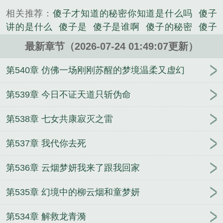
文悦在一场空难中魂穿异世，坠入陈景言这个被人瞧
相关推荐：
傻子才知道的秘密你知道是什么吗
傻子
不起的傻子身上。然而这个看似残破的身躯，住进一
讲的是什么
傻子是
傻子是谁啊
傻子的秘密
傻子
个绝世天才的灵魂，而这个痴傻之人的也身体强大到
是谁的
傻子是谁
傻子的神情
傻子都
傻子的傻子
让人心惊，每一寸骨骼都仿佛由星辰铸就，经脉如江
最新章节（2026-07-24 01:49:07更新）
傻子的结局
盗墓：人在湘西，开局捡到青白蛇
半
河奔涌，蕴藏著毁天灭地的潜能，同时拥有惊天医
岛：疯了吧，你管这叫私家侦探
重生高一，逆袭从
第540章 仿佛一场刚刚苏醒的梦境温柔又虚幻
术。他被家人用十个亿的订单卖进江海市一线豪门柳
十三块五开始
吾皇，万岁
一分耕耘，万分收获！
家，给一个双腿残疾的柳云烟做上门赘婿。然而，当
遮天：当女帝最严厉师尊的那些年
打贏复活赛后被
第539章 今日不证天道只斩伪命
他的身份一层一层被扒开，惊世骇俗的真相接连浮
遣返龙族
每日情报：开局捡漏一栋学区房！
斗罗龙
现。这个被人看不起的傻子，成了各方大佬顶礼膜拜
第538章 七女共康寂灭之雷
王：我真不是金龙王
什么？扶苏来我家了？
穿越兽
的神子；成了帝京各大豪门千金追逐说得对象。他以
世：绝色兽夫太温柔
工地最强建筑风水师
重生
惊世医术拯救多少人，他一剑霜寒十四州，令群雄俯
第537章 我代你去死
1960：我是好莱坞教父
荒野求生：开局觉醒全知天
首，万众敬仰。他曾于九天之上摘星揽月，亦在红尘
赋！
阴命男魂，长大年后变成女僵尸
我一写网文
之中妙手回春，救苍生于水火。一纸婚书困不住他的
第536章 云烟梦妍我来了跟我回家
的，你让我混娱乐圈？
1978，从糖水铺开始垄断全
锋芒，十亿订单更买不尽他半生风华。当昔日轻视他
球
那年美加墨，华夏让全世界闭嘴！
伪装万人迷向
第535章 幻境中的柳云烟和童梦妍
的人仰望其背影时，才惊觉那曾被唤作傻子的男人，
导后，哨兵们全沦陷
开宠物店后，系统说我是御兽
早已执掌天地权柄，掌握生死轮回。都市修真+多女
仙师
第534章 解救龙青漪
主+无系统+无绿帽。先抑后扬，请诸君慢慢品味。...