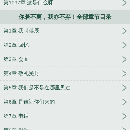
第1097章 这是什么呀
了
大明吴王
你若不离，我亦不弃！全部章节目录
第1章 我叫傅辰
第2章 回忆
第3章 会面
第4章 敬礼受封
第5章 我们是不是在哪里见过
第6章 是谁让你们来的
第7章 电话