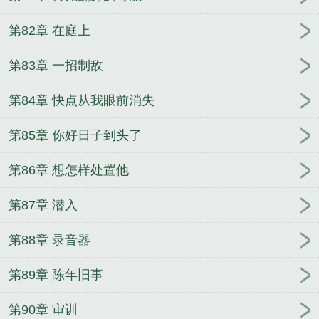
第82章 在庭上
第83章 一招制敌
第84章 快点从我眼前消失
第85章 你好日子到头了
第86章 想怎样处置他
第87章 潜入
第88章 录音器
第89章 陈年旧事
第90章 审训