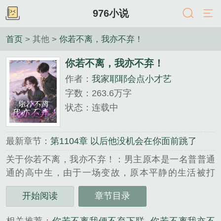
976小说
首页
> 其他 >
你若不离，我亦不弃！
你若不离，我亦不弃！
作者：
我家耶耶会点小才艺
字数：263.6万字
状态：连载中
最新章节：
第1104章 以后他没机会在你面前跳了
关于你若不离，我亦不弃！：男主原本是一名普普通
通的高中生，由于一场变故，原本平静的生活被打
断，就此，一些重要的使命落在了他的身上……女主
开始阅读
章节目录
本是龙国总督的掌上明珠，在边疆与男主相识……虽
然有磕绊，但终究是走到了一起。在神圣的婚姻殿堂