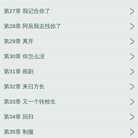
第27章 我记住你了
第28章 阿辰我去找你了
第29章 离开
第30章 你怎么没
第31章 闹剧
第32章 来日方长
第33章 又一个转校生
第34章 回归
第35章 制服