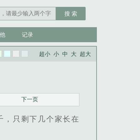
搜 索
他
记录
超小
小
中
大
超大
下一页
千，只剩下几个家长在