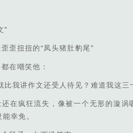
文”
歪歪扭扭的“凤头猪肚豹尾”
字都在嘲笑他：
就比我讲作文还受人待见？难道我这三
量还在疯狂流失，像被一个无形的漩涡
没能幸免。