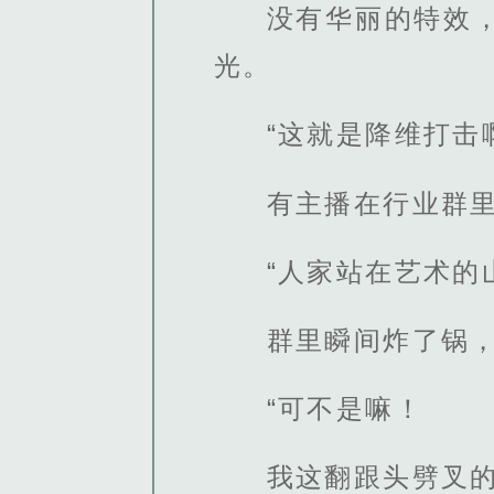
没有华丽的特效
光。
“这就是降维打击
有主播在行业群
“人家站在艺术
群里瞬间炸了锅
“可不是嘛！
我这翻跟头劈叉