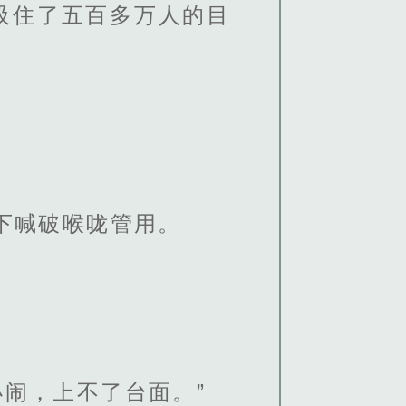
吸住了五百多万人的目
下喊破喉咙管用。
闹，上不了台面。”