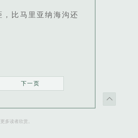
距，比马里亚纳海沟还
下一页
让更多读者欣赏。