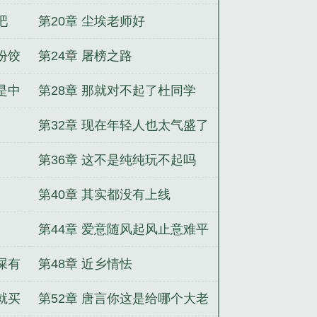
吧
第20章 尘埃老师好
份饺
第24章 屠榜之路
是中
第28章 那就对不起了杜同学
第32章 现在年轻人也太气盛了
吧
第36章 这不是纯纯玩不起吗
第40章 其实都没有上线
第44章 爱意随风起风止意难平
屎有
第48章 近乡情怯
就买
第52章 唐言你这是给哪个大老