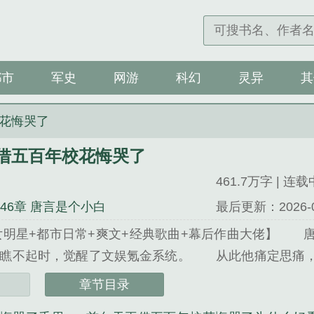
都市
军史
网游
科幻
灵异
其
花悔哭了
借五百年校花悔哭了
461.7万字 | 连载
046章 唐言是个小白
最后更新：2026-07-
女明星+都市日常+爽文+经典歌曲+幕后作曲大佬】 
花瞧不起时，觉醒了文娱氪金系统。 从此他痛定思痛，
章节目录
五百年校花悔哭了》是千里孤魂精心创作的其他类小说