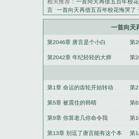
相关推荐：
一首向天再借五百年校花
言
一首向天再借五百年校花悔哭了 
首向天再借五百年
一首向天再借五
年校花悔哭了短剧
一首向天再借五
一首向天
嫁
闪婚娇妻：禁欲大佬夜夜无眠
第2046章 唐言是个小白
第
旺
三国：踢走孙氏，以汉代吴
大
八零：我在长白山猎野味发家
从钢
了
第2042章 年纪轻轻的大师
第2
嫖系统逆袭
爹魔尊，娘圣主，我不
第1章 命运的齿轮开始转动
第
第5章 被震住的韩晴
第
住
第9章 你算老几你命令我
第1
第13章 别逗了唐言能有这个本
第