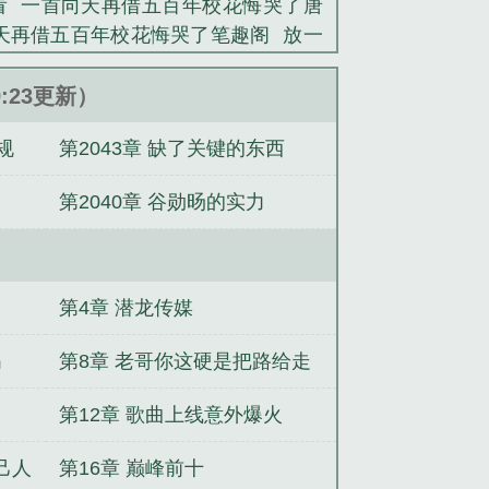
看
一首向天再借五百年校花悔哭了唐
天再借五百年校花悔哭了笔趣阁
放一
借五百年小伙翻唱
一首向天再借五百
我收容她姐姐
喜宴吹唢呐，豪门轻松
9:23更新）
开始
屠户家的小胖妞被退婚后福运太
规
第2043章 缺了关键的东西
可怜手持判官笔，全网求我消怨
重生
在印度当神牛
恶女流放垃圾星，靠白
第2040章 谷勋旸的实力
第4章 潜龙传媒
吗
第8章 老哥你这硬是把路给走
宽了啊
第12章 歌曲上线意外爆火
己人
第16章 巅峰前十