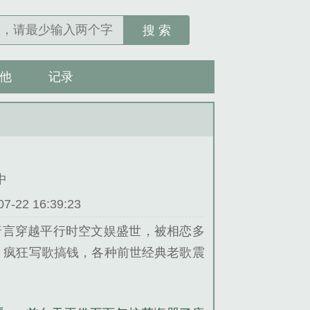
搜 索
他
记录
中
22 16:39:23
唐言穿越平行时空文娱盛世，被相恋多
疯狂写歌搞钱，各种前世经典老歌震
。