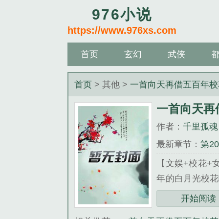
976小说
https://www.976xs.com
首页
玄幻
武侠
首页
> 其他 >
一首向天再借五百年校
一首向天再
作者：
千里孤魂
最新章节：
第2
【文娱+校花+
年的白月光校
撼世界！ …...
开始阅读
《一首向天再借