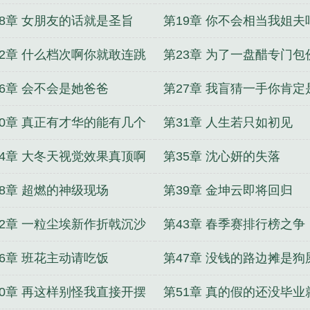
18章 女朋友的话就是圣旨
第19章 你不会相当我姐夫
22章 什么档次啊你就敢连跳
第23章 为了一盘醋专门包
级
子
26章 会不会是她爸爸
第27章 我盲猜一手你肯定
了彩票
30章 真正有才华的能有几个
第31章 人生若只如初见
34章 大冬天视觉效果真顶啊
第35章 沈心妍的失落
38章 超燃的神级现场
第39章 金坤云即将回归
42章 一粒尘埃新作折戟沉沙
第43章 春季赛排行榜之争
46章 班花主动请吃饭
第47章 没钱的路边摊是狗
钱的路边摊是情调
50章 再这样别怪我直接开摆
第51章 真的假的还没毕业