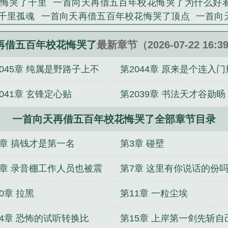
悔哭了千里
一首向天再借五百年校花悔哭了为什么好
千里孤魂
一首向天再借五百年校花悔哭了顶点
一首向
百年校花悔哭了主角技能
来一首向天再借五百年
向天再
百年校花悔哭了TXT
忽悠华娱三十年
重生78：老婆求
再借五百年校花悔哭了
最新章节（2026-07-22 16:3
聊天群：我的北斗神拳不会输！
半岛：从躲在idol衣柜里
2045章 纯属是野路子上不
第2044章 原来是个连入门
秦：穿越王侯，逆袭杀流氓？
射雕从收徒开始
无珠
小
七连到合成师
我的转生不对劲
人在斗破，预支成帝
我
台面
矩都不懂的
041章 玄锋定心贴
第2039章 书法天才谷勋旸
啃老干嘛？
成为诺亚后，选择伽古拉
一首向天再借五百年校花悔哭了全部章节目录
2章 搞钱才是第一名
第3章 碰壁
6章 录音棚工作人员也被震
第7章 这里有你说话的份
了
0章 拉黑
第11章 一粒尘埃
14章 恐怖的试听转换比
第15章 上岸第一剑先斩自