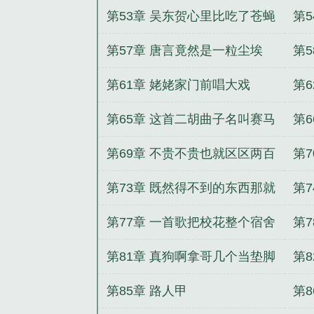
了
第53章 吴东贺心里比吃了苍蝇
第5
还要难受
第57章 唐言竟然是一粒尘埃
第
第61章 姥姥家门前唱大戏
第
螺
第65章 这首二胡曲子名叫赛马
第
诸位请欣赏
第69章 不贵不贵也就区区两百
第
四十万
第73章 既然得不到的东西那就
第
毁掉吧
尘
第77章 一首歌把校花整个宿舍
第
都听哭了
个
第81章 真狗啊拿哥几个当垫脚
第
石是吧
3
第85章 路人甲
第