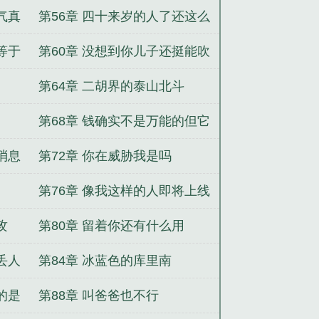
板当司机去了
气真
第56章 四十来岁的人了还这么
幼稚
等于
第60章 没想到你儿子还挺能吹
牛逼的
第64章 二胡界的泰山北斗
第68章 钱确实不是万能的但它
是9999能的
消息
第72章 你在威胁我是吗
第76章 像我这样的人即将上线
攻
第80章 留着你还有什么用
丢人
第84章 冰蓝色的库里南
的是
第88章 叫爸爸也不行