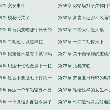
车了
4章 突发事件
第55章 癞蛤蟆打哈欠你口
不小啊
58章 校花悔哭了
第59章 富贵不还乡不装逼
锦衣夜行
62章 唐言我要吃那个长长的
第63章 带着天仙赶大集
旋面条
66章 二胡还可以这样拉
第67章 一曲二胡惊天下
70章 很难这不是有手就行吗
第71章 关于颜倾婵的重磅
74章 用这十亿现金换下一粒
第75章 危机来临
埃
78章 这么不要脸七个打我一
第79章 来自夏日蝉鸣的助
是吧
82章 你这一个车轱辘要不要
第83章 输给这样的女生不
万块啊
不丢人
86章 一个微信头像就杀疯了
第87章 你知道他背后站着