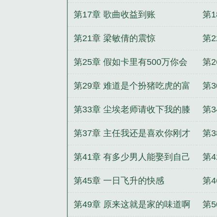
事
第17章 歌曲收益到账
第
第21章 梁敏倩的震惊
第
三
第25章 假如卡里有500万你会
第
买什么车
第29章 难道是个扮猪吃虎的富
第
二代
第33章 尘埃老师请收下我的膝
第
盖
第37章 主任我还是喜欢你刚才
第
桀骜不驯的样子
第41章 有多少男人能娶到自己
第
最爱的那个女人
第45章 一日飞升的快感
第
第49章 原来这就是家的味道啊
第