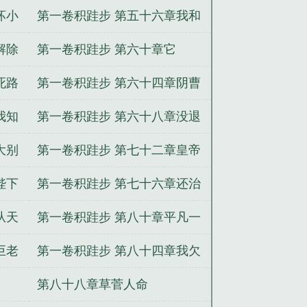
坏小
第一卷积跬步 第五十六章我和
他不熟
解除
第一卷积跬步 第六十章它
死路
第一卷积跬步 第六十四章阴曹
地府
我知
第一卷积跬步 第六十八章没退
路了
大别
第一卷积跬步 第七十二章皇帝
你爹来了
陛下
第一卷积跬步 第七十六章还治
不了你了
从天
第一卷积跬步 第八十章平凡一
生
巨老
第一卷积跬步 第八十四章我欠
你的
第八十八章草菅人命